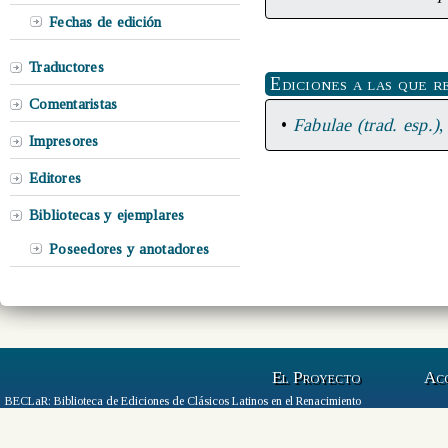
Fechas de edición
Traductores
Ediciones a las que r
Comentaristas
•
Fabulae (trad. esp.)
,
Impresores
Editores
Bibliotecas y ejemplares
Poseedores y anotadores
El Proyecto
Ac
BECLaR: Biblioteca de Ediciones de Clásicos Latinos en el Renacimiento