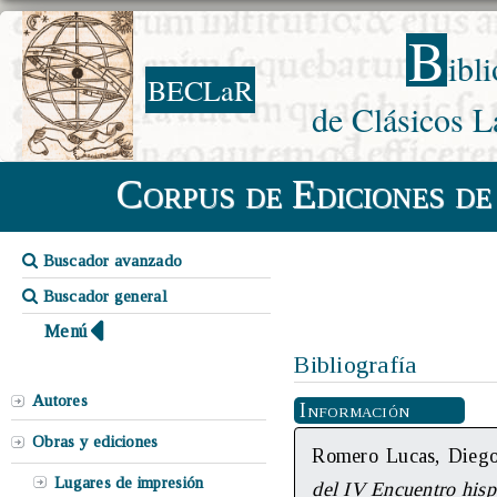
B
ibl
BECLaR
de Clásicos L
Corpus de Ediciones de
Buscador avanzado
Buscador general
Menú
Bibliografía
Autores
Información
Obras y ediciones
Romero Lucas, Diego 
Lugares de impresión
del IV Encuentro hisp