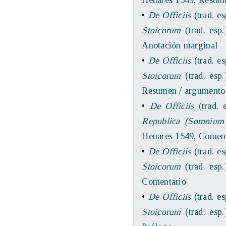
Henares 1549, Resum
•
De Officiis
(trad. es
Stoicorum
(trad. esp.
Anotación marginal
•
De Officiis
(trad. es
Stoicorum
(trad. esp.
Resumen / argumento
•
De Officiis
(trad. e
Republica (Somnium 
Henares 1549, Comen
•
De Officiis
(trad. es
Stoicorum
(trad. esp.
Comentario
•
De Officiis
(trad. es
Stoicorum
(trad. esp.