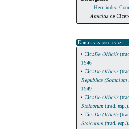
-
Hernández-Come
Amicitia
de Cicer
Ediciones asociadas
•
Cic.:
De Officiis
(trad
1546
•
Cic.:
De Officiis
(trad
Republica (Somnium S
1549
•
Cic.:
De Officiis
(trad
Stoicorum
(trad. esp.).
•
Cic.:
De Officiis
(trad
Stoicorum
(trad. esp.).