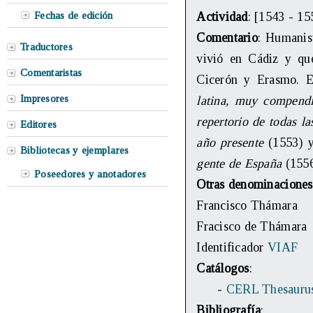
Fechas de edición
Actividad
: [1543 - 15
Comentario
: Humanist
Traductores
vivió en Cádiz y que
Comentaristas
Cicerón y Erasmo. E
Impresores
latina, muy
compendi
repertorio de todas 
Editores
año presente
(1553) 
Bibliotecas y ejemplares
gente de España
(1556
Poseedores y anotadores
Otras denominaciones
Francisco Thámara
Fracisco de Thámara
Identificador
VIAF
Catálogos
:
-
CERL Thesauru
Bibliografía
: