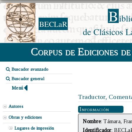
B
ibl
BECLaR
de Clásicos L
Corpus de Ediciones de
Buscador avanzado
Buscador general
Menú
Traductor, Comenta
Autores
Información
Obras y ediciones
Nombre
: Támara, Fra
Lugares de impresión
Identificador
: BECLa