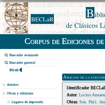
B
ibl
BECLaR
de Clásicos L
Corpus de Ediciones de
Buscador avanzado
Buscador general
Menú
Análisis de la edición
Autores
Identificador BECLa
Obras y ediciones
Autor
:
Lucius Annae
Obras:
Sen. Phil.
:
Her
Lugares de impresión