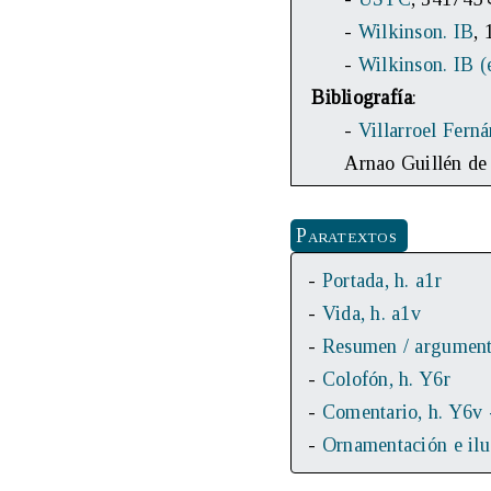
-
Wilkinson. IB
,
-
Wilkinson. IB (
Bibliografía
:
-
Villarroel Ferná
Arnao Guillén de
Paratextos
-
Portada, h. a1r
-
Vida, h. a1v
-
Resumen / argumento
-
Colofón, h. Y6r
-
Comentario, h. Y6v 
-
Ornamentación e ilus