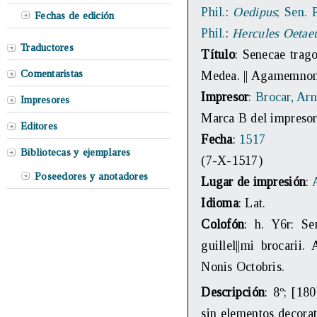
Phil.
:
Oedipus
;
Sen. P
Fechas de edición
Phil.
:
Hercules Oetae
Traductores
Título
: Senecae tragoe
Comentaristas
Medea. || Agamemnon. 
Impresor
:
Brocar, Arn
Impresores
Marca B del impresor 
Editores
Fecha
:
1517
Bibliotecas y ejemplares
(7-X-1517)
Poseedores y anotadores
Lugar de impresión
:
Idioma
: Lat.
Colofón
: h. Y6r: Se
guillel||mi brocarii
Nonis Octobris.
Descripción
: 8º; [180
sin elementos decorat