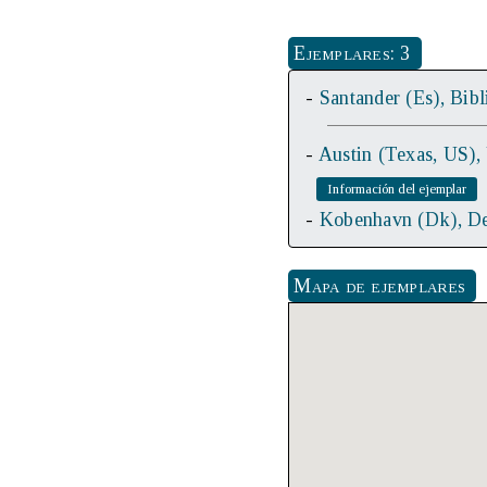
Ejemplares: 3
-
Santander (Es), Bib
-
Austin (Texas, US),
-
Kobenhavn (Dk), De
Mapa de ejemplares