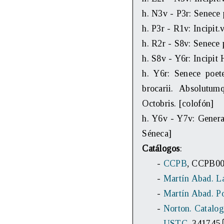
h. N3v - P3r: Senece p
h. P3r - R1v: Incipit.
h. R2r - S8v: Senece po
h. S8v - Y6r: Incipit 
h. Y6r: Senece poete
brocarii. Absolutum
Octobris. [colofón]
h. Y6v - Y7v: Genera
Séneca]
Catálogos
:
-
CCPB
, CCPB0
-
Martín Abad. La
-
Martín Abad. Po
-
Norton. Catalog
-
USTC
, 341745