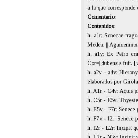
a la que corresponde e
Comentario
:
Contenidos
:
h. a1r: Senecae tragoe
Medea. || Agamemnon. 
h. a1v: Ex Petro cri
Cor=||dubensis fuit. [
h. a2v - a4v: Hieron
elaborados por Girol
h. A1r - C4v: Actus p
h. C5r - E5v: Thyestes
h. E5v - F7r: Senece p
h. F7v - I2r: Senece p
h. I2r - L2r: Incipit q
h. L2r - N3v: Incipit.