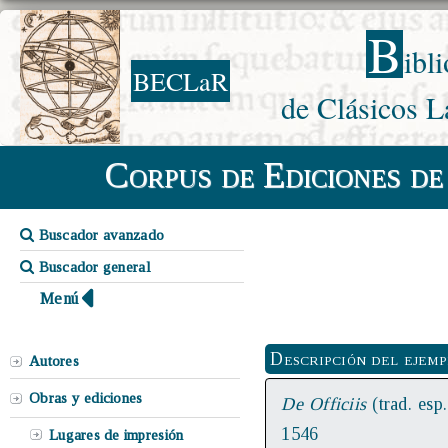
B
ibl
BECLaR
de Clásicos L
Corpus de Ediciones de
Buscador avanzado
Buscador general
Menú
Descripción del ejem
Autores
Obras y ediciones
De Officiis
(trad. esp.
1546
Lugares de impresión