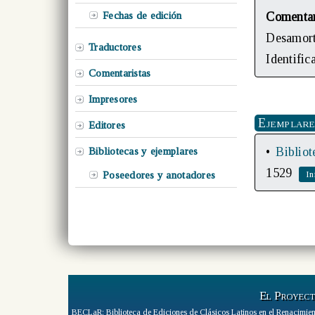
Fechas de edición
Comenta
Desamort
Traductores
Identifi
Comentaristas
Impresores
Ejemplare
Editores
•
Biblio
Bibliotecas y ejemplares
1529
Poseedores y anotadores
El Proyec
BECLaR: Biblioteca de Ediciones de Clásicos Latinos en el Renacimien