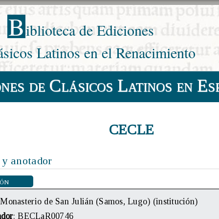
B
iblioteca de Ediciones
ásicos Latinos en el Renacimiento
ones de Clásicos Latinos en Es
CECLE
 y anotador
ión
 Monasterio de San Julián (Samos, Lugo) (institución)
ador
: BECLaR00746