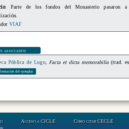
rio
: Parte de los fondos del Monasterio pasaron a 
ización.
cador
VIAF
s asociados
teca Pública de Lugo
,
Facta et dicta memorabilia
(trad. es
to
Acceso a CICLE
Cómo citar CECLE
to