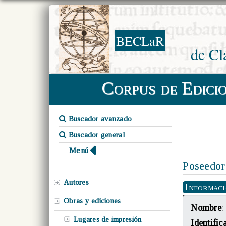
BECLaR
de Cl
Corpus de Edici
Buscador avanzado
Buscador general
Menú
Poseedor
Autores
Informac
Obras y ediciones
Nombre
:
Lugares de impresión
Identific