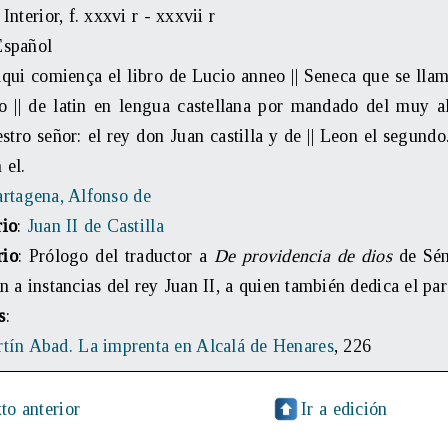
: Interior, f. xxxvi r - xxxvii r
Español
Aqui comiença el libro de Lucio anneo || Seneca que se llam
do || de latin en lengua castellana por mandado del muy a
stro señor: el rey don Juan castilla y de || Leon el segundo
 el.
rtagena, Alfonso de
rio
:
Juan II de Castilla
rio
: Prólogo del traductor a
De providencia de dios
de Séne
n a instancias del rey Juan II, a quien también dedica el par
s
:
tín Abad. La imprenta en Alcalá de Henares
, 226
to anterior
Ir a edición