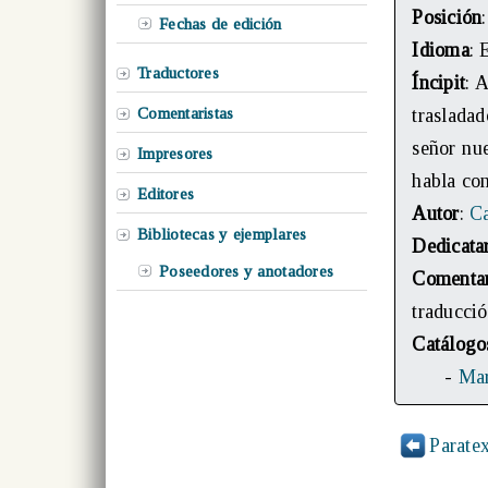
Posición
Fechas de edición
Idioma
: 
Traductores
Íncipit
: 
Comentaristas
traslada
señor nue
Impresores
habla con
Editores
Autor
:
Ca
Bibliotecas y ejemplares
Dedicata
Poseedores y anotadores
Comenta
traducció
Catálogo
-
Mar
Paratex