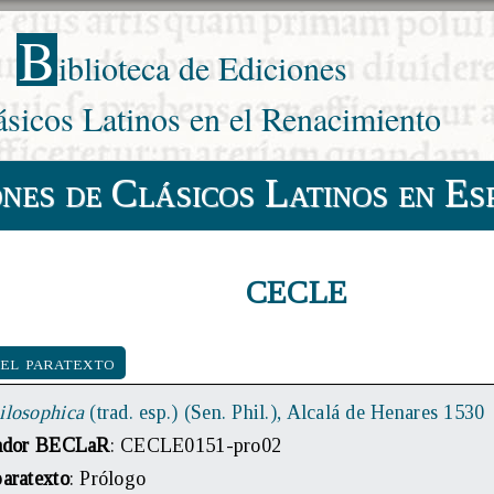
B
iblioteca de Ediciones
ásicos Latinos en el Renacimiento
ones de Clásicos Latinos en Es
CECLE
del paratexto
ilosophica
(trad. esp.) (Sen. Phil.), Alcalá de Henares 1530
cador BECLaR
: CECLE0151-pro02
paratexto
: Prólogo