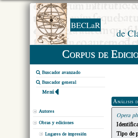
BECLaR
de Cl
Corpus de Edici
Buscador avanzado
Buscador general
Menú
Análisis 
Autores
Opera ph
Obras y ediciones
Identifi
Tipo de 
Lugares de impresión