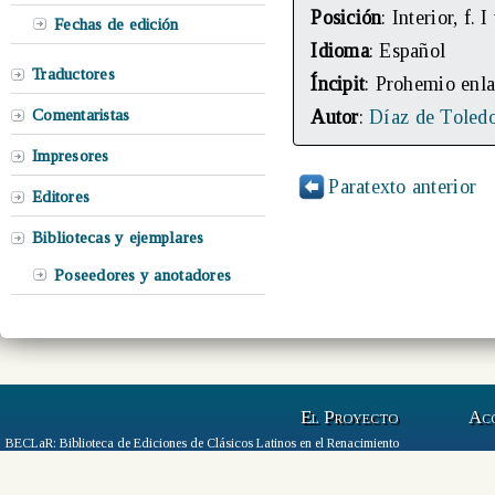
Posición
: Interior, f. I
Fechas de edición
Idioma
: Español
Traductores
Íncipit
: Prohemio enlas
Comentaristas
Autor
:
Díaz de Toledo
Impresores
Paratexto anterior
Editores
Bibliotecas y ejemplares
Poseedores y anotadores
El Proyecto
Ac
BECLaR: Biblioteca de Ediciones de Clásicos Latinos en el Renacimiento