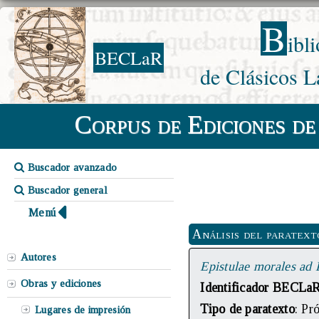
B
ibl
BECLaR
de Clásicos L
Corpus de Ediciones de
Buscador avanzado
Buscador general
Menú
Análisis del paratext
Autores
Epistulae morales ad
Obras y ediciones
Identificador BECLa
Tipo de paratexto
: Pr
Lugares de impresión