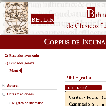
B
ibl
BECLaR
de Clásicos L
Corpus de Incuna
Buscador avanzado
Buscador general
Menú
Bibliografía
Autores
Información
Obras y ediciones
Corsten - Fuchs, (
Lugares de impresión
Comentario
: Severin