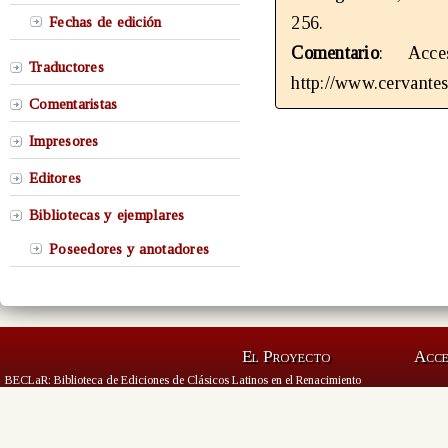
256.
Fechas de edición
Comentario
: Acce
Traductores
http://www.cervante
Comentaristas
Impresores
Editores
Bibliotecas y ejemplares
Poseedores y anotadores
El Proyecto
Acc
BECLaR: Biblioteca de Ediciones de Clásicos Latinos en el Renacimiento