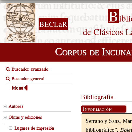
B
ibl
BECLaR
de Clásicos L
Corpus de Incuna
Buscador avanzado
Buscador general
Menú
Bibliografía
Autores
Información
Obras y ediciones
Serrano y Sanz, Man
Lugares de impresión
bibliográfico”,
Bolet