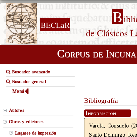
B
ibl
BECLaR
de Clásicos L
Corpus de Incuna
Buscador avanzado
Buscador general
Menú
Bibliografía
Autores
Información
Obras y ediciones
Varela, Consuelo (
Lugares de impresión
Santo Domingo, Repú