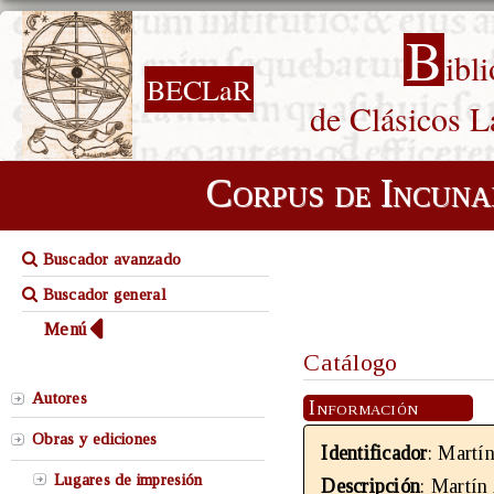
B
ibl
BECLaR
de Clásicos L
Corpus de Incuna
Buscador avanzado
Buscador general
Menú
Catálogo
Autores
Información
Obras y ediciones
Identificador
: Martí
Lugares de impresión
Descripción
: Martín