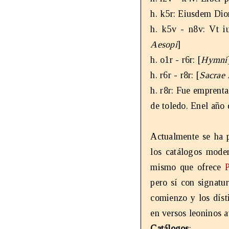
h. k5r: Eiusdem Dio
h. k5v - n8v: Vt iu
Aesopi
]
h. o1r - r6r: [
Hymni
h. r6r - r8r: [
Sacrae 
h. r8r: Fue emprenta
de toledo. Enel año d
Actualmente se ha p
los catálogos mode
mismo que ofrece
P
pero sí con signatur
comienzo y los díst
en versos leoninos a
Catálogos
: