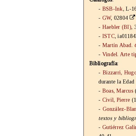
-
BSB-Ink
, L-1
-
GW
, 02804
-
Haebler (BI)
, 
-
ISTC
, ia0118
-
Martín Abad.
-
Vindel. Arte t
Bibliografía
:
-
Bizzarri, Hug
durante la Edad
-
Boas, Marcus
(
-
Civil, Pierre
(1
-
González-Blan
textos y bibliog
-
Gutiérrez Gal