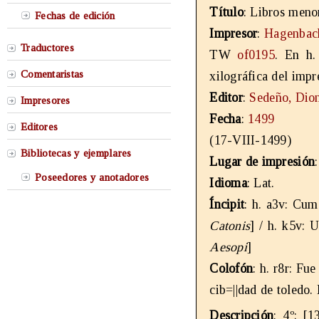
Título
: Libros meno
Fechas de edición
Impresor
:
Hagenbac
Traductores
TW
of0195
. En h.
Comentaristas
xilográfica del impr
Editor
:
Sedeño, Dion
Impresores
Fecha
:
1499
Editores
(17-VIII-1499)
Bibliotecas y ejemplares
Lugar de impresión
Poseedores y anotadores
Idioma
: Lat.
Íncipit
: h. a3v: Cum
Catonis
] / h. k5v: U
Aesopi
]
Colofón
: h. r8r: Fu
cib=||dad de toledo. 
Descripción
: 4º; [1