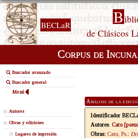
B
ibl
BECLaR
de Clásicos L
Corpus de Incuna
Buscador avanzado
Buscador general
Menú
Análisis de la edici
Autores
Identificador BECL
Obras y ediciones
Autores
:
Cato [pseu
Obras:
Cato, Ps.
:
Dis
Lugares de impresión