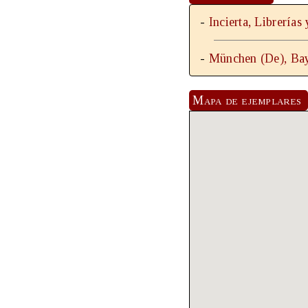
-
Incierta, Librerías
-
München (De), Baye
Mapa de ejemplares