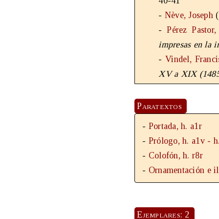
40-41
-
Nève, Joseph
(
-
Pérez Pastor,
impresas en la i
-
Vindel, Franci
XV a XIX (1485
Paratextos
-
Portada, h. a1r
-
Prólogo, h. a1v - h
-
Colofón, h. r8r
-
Ornamentación e ilu
Ejemplares: 2