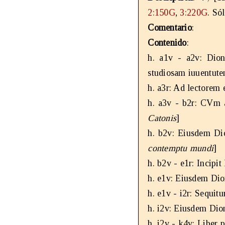
2:150G
,
3:220G
. Só
Comentario
:
Contenido
:
h. a1v - a2v: Diony
studiosam iuuentutem
h. a3r: Ad lectorem 
h. a3v - b2r: CVm a
Catonis
]
h. b2v: Eiusdem Dio
contemptu mundi
]
h. b2v - e1r: Incipi
h. e1v: Eiusdem Dion
h. e1v - i2r: Sequitur
h. i2v: Eiusdem Dion
h. i2v - k4v: Liber 