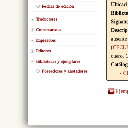
Ubicaci
Fechas de edición
Bibliot
Traductores
Signatu
Comentaristas
Descrip
ausent
Impresores
(
CECLE
Editores
cuero. 
Bibliotecas y ejemplares
Catálog
Poseedores y anotadores
-
C
Ejemp