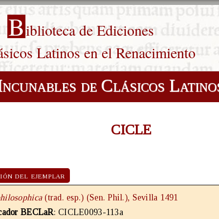
B
iblioteca de Ediciones
ásicos Latinos en el Renacimiento
Incunables de Clásicos Latino
CICLE
ión del ejemplar
hilosophica
(trad. esp.) (Sen. Phil.), Sevilla 1491
icador BECLaR
: CICLE0093-113a