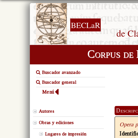
BECLaR
de Cl
Corpus de 
Buscador avanzado
Buscador general
Menú
Descripc
Autores
Obras y ediciones
Opera p
Identif
Lugares de impresión