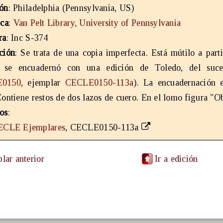
ón
: Philadelphia (Pennsylvania, US)
eca
:
Van Pelt Library, University of Pennsylvania
ra
: Inc S-374
ción
: Se trata de una copia imperfecta. Está mútilo a part
e se encuadernó con una edición de Toledo, del suc
0150
, ejemplar
CECLE0150-113a
). La encuadernación 
Contiene restos de dos lazos de cuero. En el lomo figura "O
os
:
ECLE Ejemplares
, CECLE0150-113a
lar anterior
Ir a edición