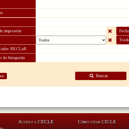
or
de impresión
Fecha
Tradu
ficador BECLaR
o de búsqueda
Buscar
iar
Acceso a CECLE
Cómo citar CICLE
to