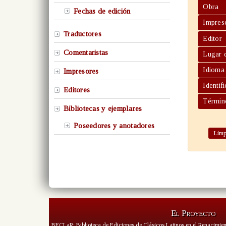
Obra
Fechas de edición
Impres
Traductores
Editor
Comentaristas
Lugar 
Idioma
Impresores
Identi
Editores
Términ
Bibliotecas y ejemplares
Poseedores y anotadores
Limp
El Proyecto
BECLaR: Biblioteca de Ediciones de Clásicos Latinos en el Renacimien