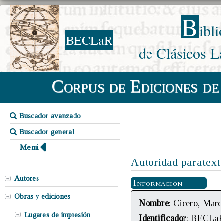
B
ibl
BECLaR
de Clásicos L
Corpus de Ediciones de
Buscador avanzado
Buscador general
Menú
Autoridad paratext
Autores
Información
Obras y ediciones
Nombre
: Cicero, Mar
Lugares de impresión
Identificador
: BECLa