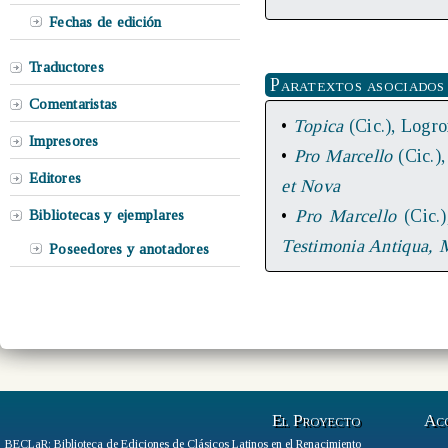
Fechas de edición
Traductores
Paratextos asociados
Comentaristas
•
Topica
(Cic.), Logr
Impresores
•
Pro Marcello
(Cic.)
Editores
et Nova
•
Pro Marcello
(Cic.
Bibliotecas y ejemplares
Testimonia Antiqua, 
Poseedores y anotadores
El Proyecto
Ac
BECLaR: Biblioteca de Ediciones de Clásicos Latinos en el Renacimiento