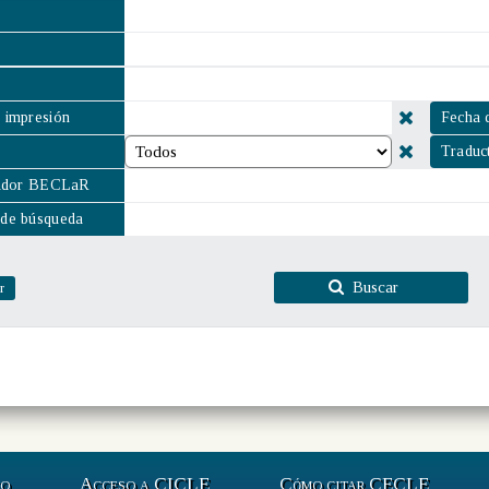
r
 impresión
Fecha 
Traduc
cador BECLaR
de búsqueda
Buscar
r
to
Acceso a CICLE
Cómo citar CECLE