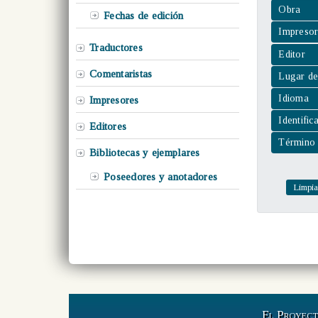
Obra
Fechas de edición
Impreso
Traductores
Editor
Comentaristas
Lugar de
Idioma
Impresores
Identifi
Editores
Término 
Bibliotecas y ejemplares
Poseedores y anotadores
Limpia
El Proyec