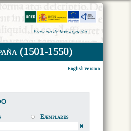
Proyecto de Investigación
paña (1501-1550)
English version
DO
s
Ejemplares