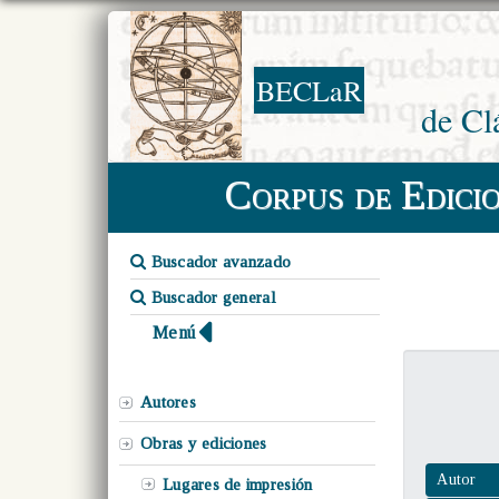
BECLaR
de Cl
Corpus de Edici
Buscador avanzado
Buscador general
Menú
Autores
Obras y ediciones
Autor
Lugares de impresión