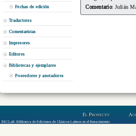
Comentario
: Julián 
Fechas de edición
Traductores
Comentaristas
Impresores
Editores
Bibliotecas y ejemplares
Poseedores y anotadores
El Proyecto
Ac
BECLaR: Biblioteca de Ediciones de Clásicos Latinos en el Renacimiento