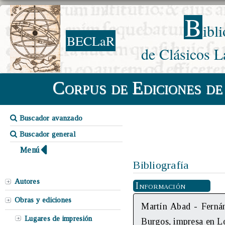
B
ibl
BECLaR
de Clásicos L
Corpus de Ediciones de
Buscador avanzado
Buscador general
Menú
Bibliografía
Autores
Información
Obras y ediciones
Martín Abad - Fernán
Lugares de impresión
Burgos, impresa en L