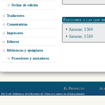
Fechas de edición
Traductores
Ediciones a las que r
Comentaristas
•
Saturae
, 1504
Impresores
•
Saturae
, 1510
Editores
Bibliotecas y ejemplares
Poseedores y anotadores
El Proyecto
Ac
BECLaR: Biblioteca de Ediciones de Clásicos Latinos en el Renacimiento