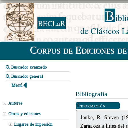
B
ibl
BECLaR
de Clásicos L
Corpus de Ediciones de
Buscador avanzado
Buscador general
Menú
Bibliografía
Autores
Información
Obras y ediciones
Janke, R. Steven (1
Lugares de impresión
Zaragoza a fines del 