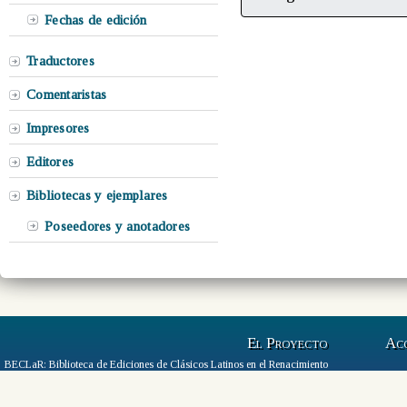
Fechas de edición
Traductores
Comentaristas
Impresores
Editores
Bibliotecas y ejemplares
Poseedores y anotadores
El Proyecto
Ac
BECLaR: Biblioteca de Ediciones de Clásicos Latinos en el Renacimiento