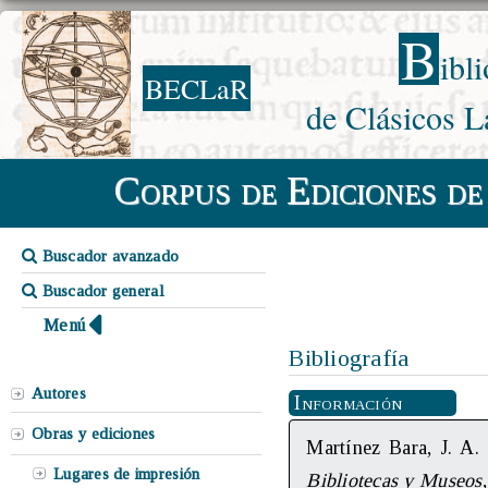
B
ibl
BECLaR
de Clásicos L
Corpus de Ediciones de
Buscador avanzado
Buscador general
Menú
Bibliografía
Autores
Información
Obras y ediciones
Martínez Bara, J. A.
Lugares de impresión
Bibliotecas y Museos