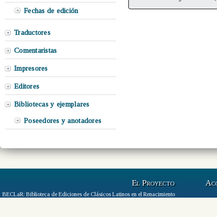
Fechas de edición
Traductores
Comentaristas
Impresores
Editores
Bibliotecas y ejemplares
Poseedores y anotadores
El Proyecto
Ac
BECLaR: Biblioteca de Ediciones de Clásicos Latinos en el Renacimiento