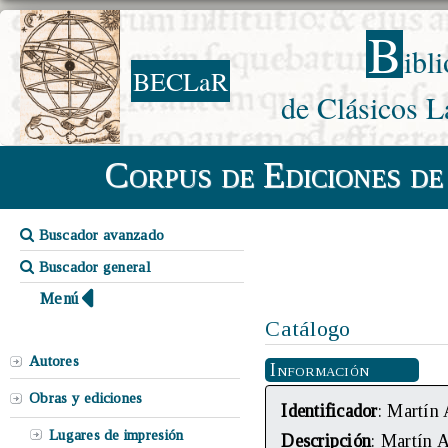
B
ibl
BECLaR
de Clásicos L
Corpus de Ediciones de
Buscador avanzado
Buscador general
Menú
Catálogo
Autores
Información
Obras y ediciones
Identificador
: Martín 
Lugares de impresión
Descripción
: Martín 