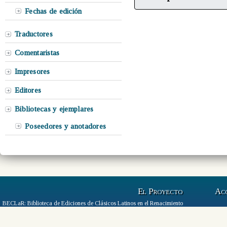
Fechas de edición
Traductores
Comentaristas
Impresores
Editores
Bibliotecas y ejemplares
Poseedores y anotadores
El Proyecto
Ac
BECLaR: Biblioteca de Ediciones de Clásicos Latinos en el Renacimiento