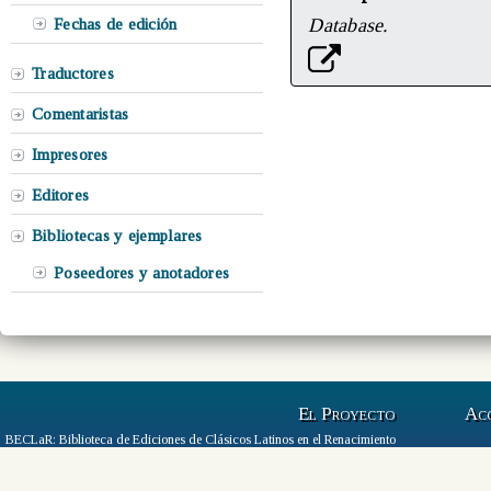
Database.
Fechas de edición
Traductores
Comentaristas
Impresores
Editores
Bibliotecas y ejemplares
Poseedores y anotadores
El Proyecto
Ac
BECLaR: Biblioteca de Ediciones de Clásicos Latinos en el Renacimiento