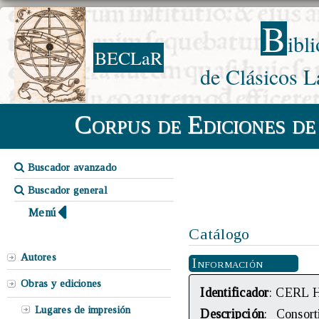
B
ibl
BECLaR
de Clásicos L
Corpus de Ediciones de
Buscador avanzado
Buscador general
Menú
Catálogo
Autores
Información
Obras y ediciones
Identificador
: CERL 
Lugares de impresión
Descripción
: Consor