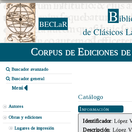
B
ibl
BECLaR
de Clásicos L
Corpus de Ediciones de
Buscador avanzado
Buscador general
Menú
Catálogo
Autores
Información
Obras y ediciones
Identificador
: López 
Lugares de impresión
Descripción
: López V