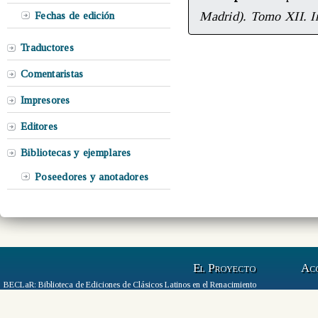
Madrid). Tomo XII. I
Fechas de edición
Traductores
Comentaristas
Impresores
Editores
Bibliotecas y ejemplares
Poseedores y anotadores
El Proyecto
Ac
BECLaR: Biblioteca de Ediciones de Clásicos Latinos en el Renacimiento