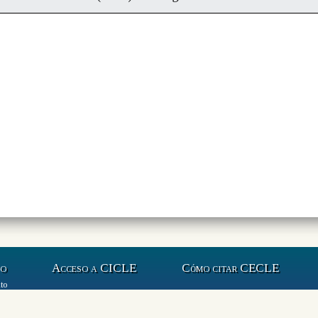
to
Acceso a CICLE
Cómo citar CECLE
to