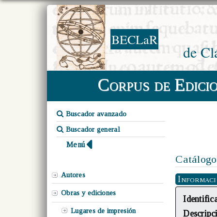
BECLaR
de Cl
Corpus de Edici
Buscador avanzado
Buscador general
Menú
Catálogo
Autores
Informac
Obras y ediciones
Identific
Lugares de impresión
Descripc