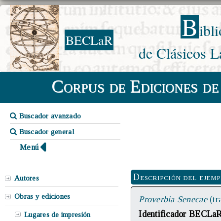
B
ibl
BECLaR
de Clásicos L
Corpus de Ediciones de
Buscador avanzado
Buscador general
Menú
Descripción del ejem
Autores
Obras y ediciones
Proverbia Senecae
(tr
Identificador BECLa
Lugares de impresión