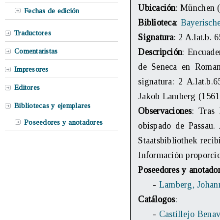
Ubicación
: München 
Fechas de edición
Biblioteca
:
Bayerische
Traductores
Signatura
: 2 A.lat.b. 
Comentaristas
Descripción
: Encuade
de Seneca en Romance
Impresores
signatura: 2 A.lat.b
Editores
Jakob Lamberg (1561
Bibliotecas y ejemplares
Observaciones
: Tras
Poseedores y anotadores
obispado de Passau. 
Staatsbibliothek recibi
Información proporcion
Poseedores y anotado
-
Lamberg, Johan
Catálogos
:
-
Castillejo Benav