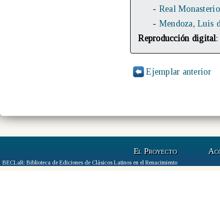
-
Real Monasterio
-
Mendoza, Luis 
Reproducción digital
Ejemplar anterior
El Proyecto
Ac
BECLaR: Biblioteca de Ediciones de Clásicos Latinos en el Renacimiento