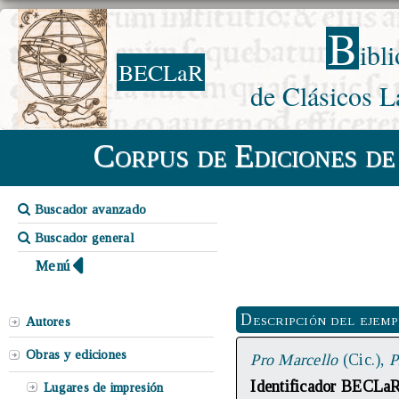
B
ibl
BECLaR
de Clásicos L
Corpus de Ediciones de
Buscador avanzado
Buscador general
Menú
Descripción del ejem
Autores
Obras y ediciones
Pro Marcello
(Cic.),
P
Identificador BECLa
Lugares de impresión