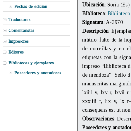
Ubicación
: Soria (Es)
Fechas de edición
Biblioteca
:
Biblioteca
Traductores
Signatura
: A-3970
Comentaristas
Descripción
: Ejempla
mútilo: falto de la h
Impresores
de correíllas y en e
Editores
etiquetas con la sign
Bibliotecas y ejemplares
impreso “Biblioteca 
Poseedores y anotadores
de mendoza”. Sello de
manuscritas marginales 
lxiiii v, lxv r, lxvii
xxxiiii r, lix v, lx
consequens est ut non 
Observaciones
: Descr
Poseedores y anotado