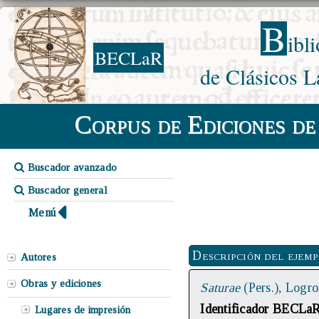
B
ibl
BECLaR
de Clásicos L
Corpus de Ediciones de
Buscador avanzado
Buscador general
Menú
Descripción del ejem
Autores
Obras y ediciones
Saturae
(Pers.), Logr
Identificador BECLa
Lugares de impresión