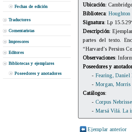
Ubicación
: Cambridge
Fechas de edición
Biblioteca
:
Houghton 
Traductores
Signatura
: Lp 15.5.29
Comentaristas
Descripción
: Ejemplar
partes del texto. E
Impresores
“Harvard’s Persius Co
Editores
Observaciones
: Infor
Bibliotecas y ejemplares
Poseedores y anotado
Poseedores y anotadores
-
Fearing, Daniel 
-
Morgan, Morris
Catálogos
:
-
Corpus Nebrisse
-
Marsá Vilá. La 
Ejemplar anterior