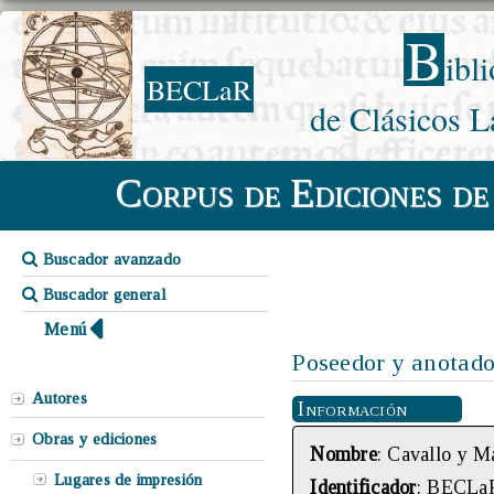
B
ibl
BECLaR
de Clásicos L
Corpus de Ediciones de
Buscador avanzado
Buscador general
Menú
Poseedor y anotado
Autores
Información
Obras y ediciones
Nombre
: Cavallo y M
Lugares de impresión
Identificador
: BECLa