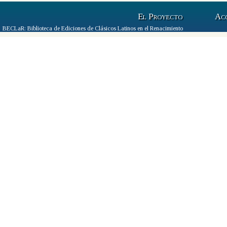
El Proyecto
Ac
BECLaR: Biblioteca de Ediciones de Clásicos Latinos en el Renacimiento