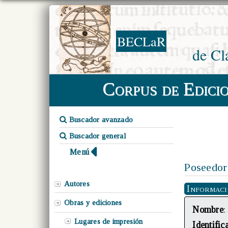
BECLaR
de Cl
Corpus de Edici
Buscador avanzado
Buscador general
Menú
Poseedor
Autores
Informac
Obras y ediciones
Nombre
:
Lugares de impresión
Identific