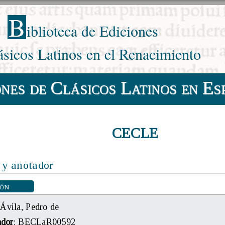
B
iblioteca de Ediciones
ásicos Latinos en el Renacimiento
ones de Clásicos Latinos en Es
CECLE
 y anotador
ión
 Ávila, Pedro de
ador
: BECLaR00592