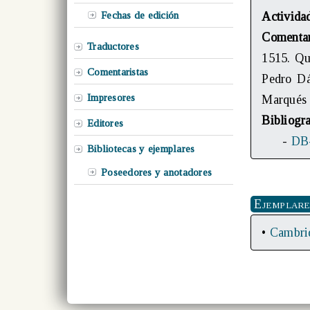
Fechas de edición
Activida
Comenta
Traductores
1515. Qui
Comentaristas
Pedro Dá
Impresores
Marqués 
Bibliogra
Editores
-
DB
Bibliotecas y ejemplares
Poseedores y anotadores
Ejemplare
•
Cambrid