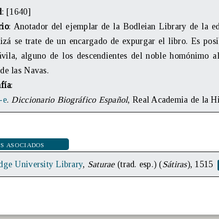
d
: [1640]
rio
: Anotador del ejemplar de la Bodleian Library de la 
zá se trate de un encargado de expurgar el libro. Es posi
vila, alguno de los descendientes del noble homónimo al 
de las Navas.
fía
:
-e
.
Diccionario Biográfico Español
, Real Academia de la H
s asociados
ge University Library
,
Saturae
(trad. esp.) (
Sátiras
), 1515