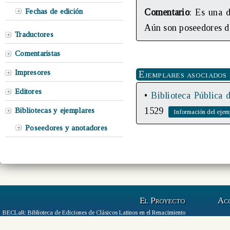
Fechas de edición
Comentario
: Es una d
Aún son poseedores de
Traductores
Comentaristas
Impresores
Ejemplares asociados
Editores
•
Biblioteca Pública
1529
Bibliotecas y ejemplares
Poseedores y anotadores
El Proyecto
Ac
BECLaR: Biblioteca de Ediciones de Clásicos Latinos en el Renacimiento