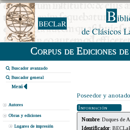
B
ibl
BECLaR
de Clásicos L
Corpus de Ediciones de
Buscador avanzado
Buscador general
Menú
Poseedor y anotado
Autores
Información
Obras y ediciones
Nombre
: Duques de Al
Lugares de impresión
Identificador
: BECLa