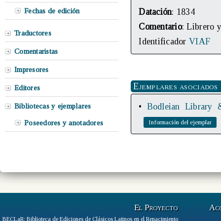
Fechas de edición
Datación
: 1834
Comentario
: Librero y
Traductores
Identificador
VIAF
Comentaristas
Impresores
Ejemplares asociados
Editores
•
Bodleian Library 
Bibliotecas y ejemplares
Poseedores y anotadores
El Proyecto
Ac
BECLaR: Biblioteca de Ediciones de Clásicos Latinos en el Renacimiento