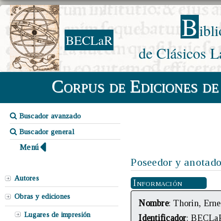
B
ibl
BECLaR
de Clásicos L
Corpus de Ediciones de
Buscador avanzado
Buscador general
Menú
Poseedor y anotado
Autores
Información
Obras y ediciones
Nombre
: Thorin, Erne
Lugares de impresión
Identificador
: BECLa