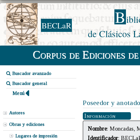
B
ibl
BECLaR
de Clásicos L
Corpus de Ediciones de
Buscador avanzado
Buscador general
Menú
Poseedor y anotado
Autores
Información
Obras y ediciones
Nombre
: Moncadas, 
Lugares de impresión
Identificador
: BECLa