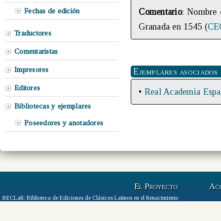
Fechas de edición
Comentario
: Nombre d
Granada en 1545 (
CE
Traductores
Comentaristas
Impresores
Ejemplares asociados
Editores
•
Real Academia Españ
Bibliotecas y ejemplares
Poseedores y anotadores
El Proyecto
Ac
BECLaR: Biblioteca de Ediciones de Clásicos Latinos en el Renacimiento