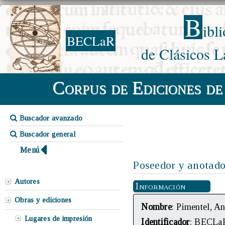
B
ibl
BECLaR
de Clásicos L
Corpus de Ediciones de
Buscador avanzado
Buscador general
Menú
Poseedor y anotado
Autores
Información
Obras y ediciones
Nombre
: Pimentel, A
Lugares de impresión
Identificador
: BECLa