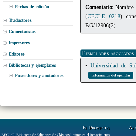
Fechas de edición
Comentario
: Nombre 
(
CECLE 0218
) con
Traductores
BG/12906(2).
Comentaristas
Impresores
Ejemplares asociados
Editores
•
Universidad de Sal
Bibliotecas y ejemplares
Poseedores y anotadores
El Proyecto
Ac
BECLaR: Biblioteca de Ediciones de Clásicos Latinos en el Renacimiento