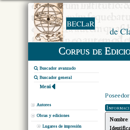
BECLaR
de Cl
Corpus de Edici
Buscador avanzado
Buscador general
Menú
Poseedor
Autores
Informac
Obras y ediciones
Nombre
:
Lugares de impresión
Identific