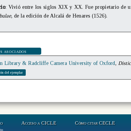
rio
: Vivió entre los siglos XIX y XX. Fue propietario de 
bulae
, de la edición de Alcalá de Henares (1526).
s asociados
n Library & Radcliffe Camera University of Oxford
,
Disti
to
Acceso a CICLE
Cómo citar CECLE
to