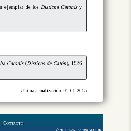
un ejemplar de los
Disticha Catonis
y
cha Catonis
(
Dísticos de Catón
), 1526
Última actualización: 01-01-2015
Contacto
© 2014-2026 - Equipo BECLaR