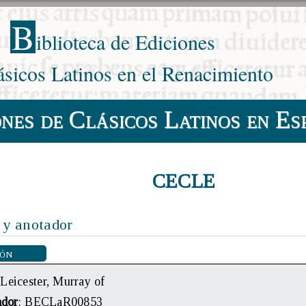
B
iblioteca de Ediciones
ásicos Latinos en el Renacimiento
ones de Clásicos Latinos en Es
CECLE
 y anotador
ión
 Leicester, Murray of
ador
: BECLaR00853