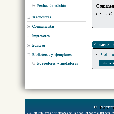
Fechas de edición
Comenta
de las
Fa
Traductores
Comentaristas
Impresores
Ejemplare
Editores
•
Bodleia
Bibliotecas y ejemplares
Poseedores y anotadores
El Proyec
BECLaR: Biblioteca de Ediciones de Clásicos Latinos en el Renacimien