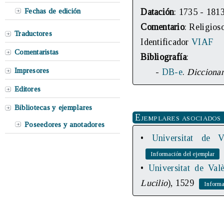
Fechas de edición
Datación
: 1735 - 181
Comentario
: Religios
Traductores
Identificador
VIAF
Comentaristas
Bibliografía
:
Impresores
-
DB-e
.
Diccionar
Editores
Bibliotecas y ejemplares
Ejemplares asociados
Poseedores y anotadores
•
Universitat de Va
•
Universitat de Valè
Lucilio
), 1529