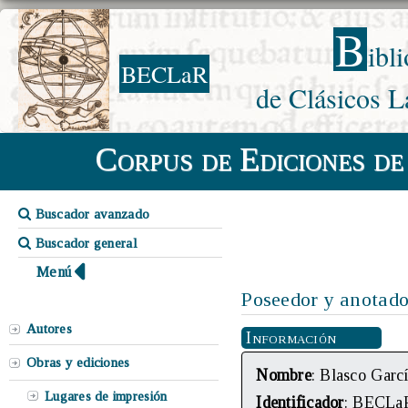
B
ibl
BECLaR
de Clásicos L
Corpus de Ediciones de
Buscador avanzado
Buscador general
Menú
Poseedor y anotado
Autores
Información
Obras y ediciones
Nombre
: Blasco Garc
Lugares de impresión
Identificador
: BECLa