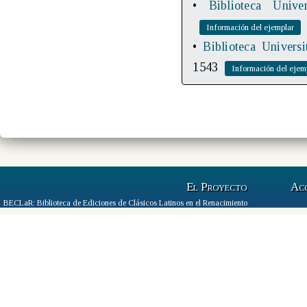
•
Biblioteca Univer
•
Biblioteca Universi
1543
El Proyecto
Ac
BECLaR: Biblioteca de Ediciones de Clásicos Latinos en el Renacimiento