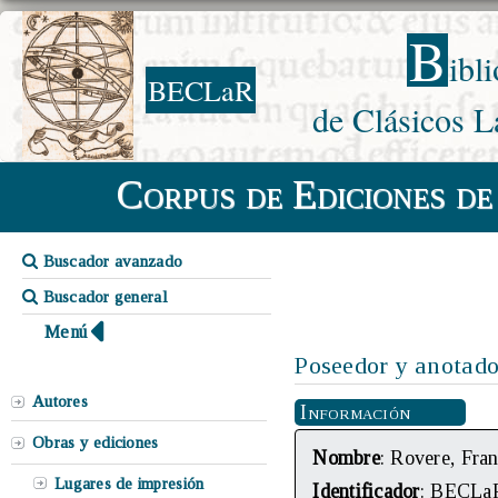
B
ibl
BECLaR
de Clásicos L
Corpus de Ediciones de
Buscador avanzado
Buscador general
Menú
Poseedor y anotado
Autores
Información
Obras y ediciones
Nombre
: Rovere, Fra
Lugares de impresión
Identificador
: BECLa