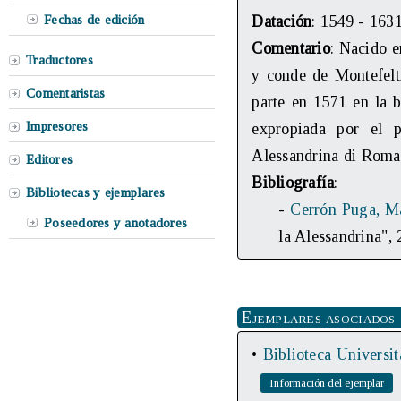
Fechas de edición
Datación
: 1549 - 163
Comentario
: Nacido e
Traductores
y conde de Montefelt
Comentaristas
parte en 1571 en la b
Impresores
expropiada por el p
Alessandrina di Roma
Editores
Bibliografía
:
Bibliotecas y ejemplares
-
Cerrón Puga, M
Poseedores y anotadores
la Alessandrina",
Ejemplares asociados
•
Biblioteca Universit