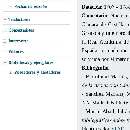
Fechas de edición
Datación
: 1707 - 178
Comentario
: Nació en
Traductores
Cámara de Castilla, o
Comentaristas
Granada y miembro de
Impresores
la Real Academia de 
España, formada por u
Editores
su viuda por el marq
Bibliotecas y ejemplares
Bibliografía
:
Poseedores y anotadores
- Bartolomé Marcos, 
de la Asociación Cánt
- Sánchez Mariana, 
XX
, Madrid: Bibliot
- Martín Abad, Juliá
bibliográficas sobre f
Identificador
VIAF