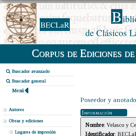
B
ibl
BECLaR
de Clásicos L
Corpus de Ediciones de
Buscador avanzado
Buscador general
Menú
Poseedor y anotado
Autores
Información
Obras y ediciones
Nombre
: Velasco y C
Lugares de impresión
Identificador
: BECLa