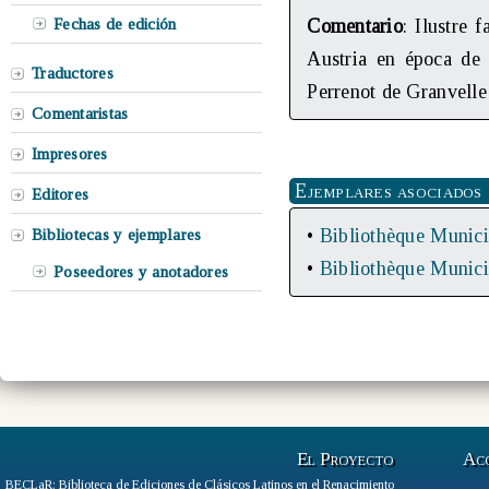
Fechas de edición
Comentario
: Ilustre 
Austria en época de
Traductores
Perrenot de Granvelle
Comentaristas
Impresores
Ejemplares asociados
Editores
•
Bibliothèque Munic
Bibliotecas y ejemplares
•
Bibliothèque Munic
Poseedores y anotadores
El Proyecto
Ac
BECLaR: Biblioteca de Ediciones de Clásicos Latinos en el Renacimiento