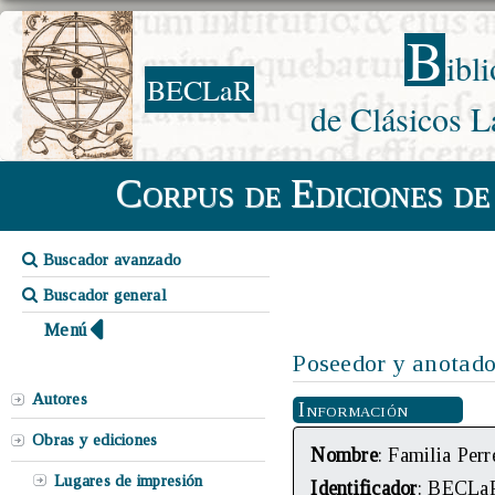
B
ibl
BECLaR
de Clásicos L
Corpus de Ediciones de
Buscador avanzado
Buscador general
Menú
Poseedor y anotado
Autores
Información
Obras y ediciones
Nombre
: Familia Perr
Lugares de impresión
Identificador
: BECLa