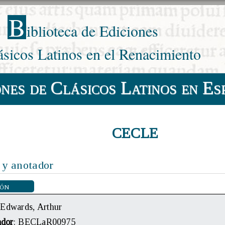
B
iblioteca de Ediciones
ásicos Latinos en el Renacimiento
ones de Clásicos Latinos en Es
CECLE
 y anotador
ión
 Edwards, Arthur
ador
: BECLaR00975