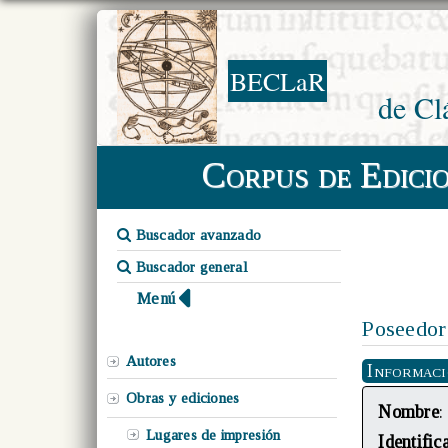
BECLaR
de Cl
Corpus de Edici
Buscador avanzado
Buscador general
Menú
Poseedor
Autores
Informac
Obras y ediciones
Nombre
:
Lugares de impresión
Identific