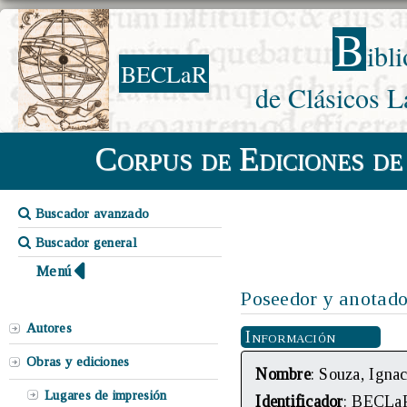
B
ibl
BECLaR
de Clásicos L
Corpus de Ediciones de
Buscador avanzado
Buscador general
Menú
Poseedor y anotado
Autores
Información
Obras y ediciones
Nombre
: Souza, Igna
Lugares de impresión
Identificador
: BECLa