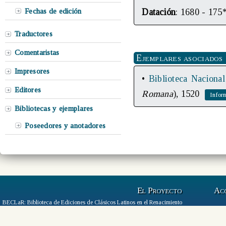
Fechas de edición
Datación
: 1680 - 175
Traductores
Comentaristas
Ejemplares asociados
Impresores
•
Biblioteca Nacional
Editores
Romana
), 1520
Bibliotecas y ejemplares
Poseedores y anotadores
El Proyecto
Ac
BECLaR: Biblioteca de Ediciones de Clásicos Latinos en el Renacimiento