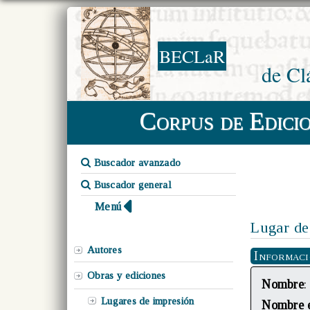
BECLaR
de Cl
Corpus de Edici
Buscador avanzado
Buscador general
Menú
Lugar de
Autores
Informac
Obras y ediciones
Nombre
:
Lugares de impresión
Nombre e