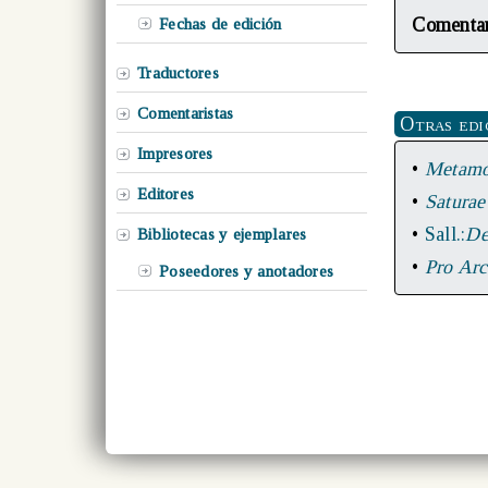
Comenta
Fechas de edición
Traductores
Comentaristas
Otras edi
Impresores
•
Metamo
Editores
•
Satura
•
Sall.:
De
Bibliotecas y ejemplares
•
Pro Arc
Poseedores y anotadores