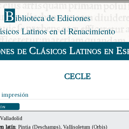
B
iblioteca de Ediciones
ásicos Latinos en el Renacimiento
ones de Clásicos Latinos en Es
CECLE
 impresión
ión
 Valladolid
n latín
: Pintia (Deschamps), Vallisoletum (Orbis)