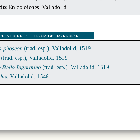
rio
: En colofones: Valladolid.
ciones en el lugar de impresión
rphoseon
(trad. esp.), Valladolid, 1519
e
(trad. esp.), Valladolid, 1519
 Bello Iugurthino
(trad. esp.). Valladolid, 1519
hia
, Valladolid, 1546