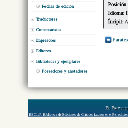
Posición
Fechas de edición
Idioma
: 
Traductores
Íncipit
: 
Comentaristas
Paratex
Impresores
Editores
Bibliotecas y ejemplares
Poseedores y anotadores
El Proyec
BECLaR: Biblioteca de Ediciones de Clásicos Latinos en el Renacimien