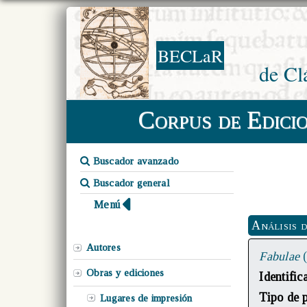
BECLaR
de Cl
Corpus de Edici
Buscador avanzado
Buscador general
Menú
Análisis 
Autores
Fabulae
Obras y ediciones
Identifi
Tipo de 
Lugares de impresión