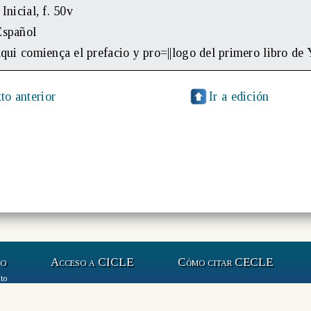
: Inicial, f. 50v
Español
Aqui comiença el prefacio y pro=||logo del primero libro de
to anterior
Ir a edición
to
Acceso a CICLE
Cómo citar CECLE
to