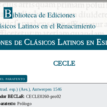
B
iblioteca de Ediciones
ásicos Latinos en el Renacimiento
ones de Clásicos Latinos en Es
CECLE
del paratexto
(trad. esp.) (Aes.), Antwerpen 1546
cador BECLaR
: CECLE0260-pro02
paratexto
: Prólogo