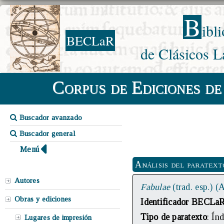
B
ibl
BECLaR
de Clásicos L
Corpus de Ediciones de
Buscador avanzado
Buscador general
Menú
Análisis del paratext
Autores
Fabulae
(trad. esp.) 
Obras y ediciones
Identificador BECLa
Tipo de paratexto
: Índ
Lugares de impresión