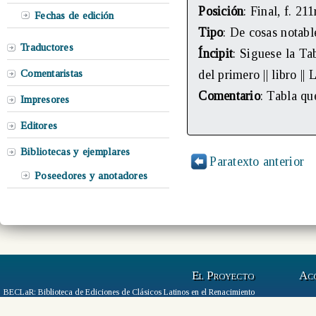
Posición
: Final, f. 21
Fechas de edición
Tipo
: De cosas notabl
Traductores
Íncipit
: Siguese la Ta
Comentaristas
del primero || libro ||
Comentario
: Tabla qu
Impresores
Editores
Bibliotecas y ejemplares
Paratexto anterior
Poseedores y anotadores
El Proyecto
Ac
BECLaR: Biblioteca de Ediciones de Clásicos Latinos en el Renacimiento