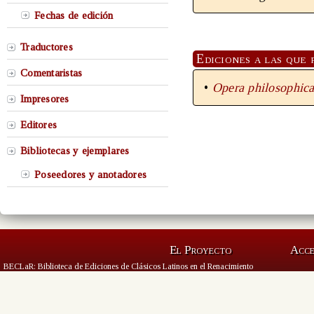
Fechas de edición
Traductores
Ediciones a las que 
Comentaristas
•
Opera philosophica 
Impresores
Editores
Bibliotecas y ejemplares
Poseedores y anotadores
El Proyecto
Acc
BECLaR: Biblioteca de Ediciones de Clásicos Latinos en el Renacimiento