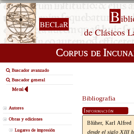
B
ibl
BECLaR
de Clásicos L
Corpus de Incuna
Buscador avanzado
Buscador general
Menú
Bibliografía
Autores
Información
Obras y ediciones
Blüher, Karl Alfred
Lugares de impresión
desde el siglo XIII h