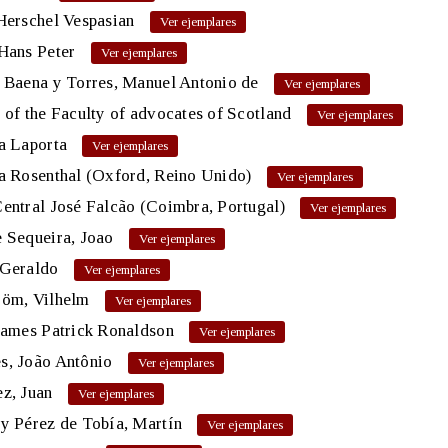
Herschel Vespasian
Hans Peter
 Baena y Torres, Manuel Antonio de
 of the Faculty of advocates of Scotland
a Laporta
a Rosenthal (Oxford, Reino Unido)
entral José Falcão (Coimbra, Portugal)
 Sequeira, Joao
 Geraldo
röm, Vilhelm
James Patrick Ronaldson
s, João Antônio
z, Juan
y Pérez de Tobía, Martín