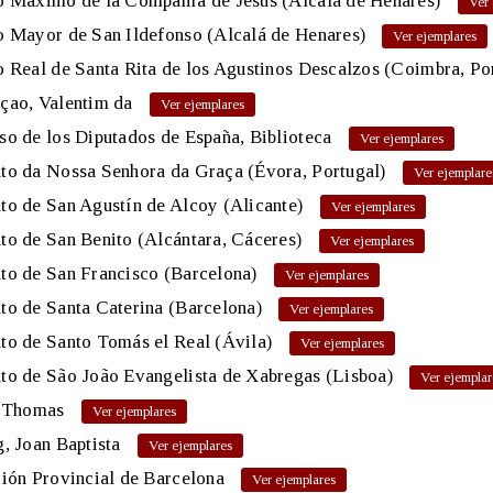
o Máximo de la Compañía de Jesús (Alcalá de Henares)
 Mayor de San Ildefonso (Alcalá de Henares)
 Real de Santa Rita de los Agustinos Descalzos (Coimbra, Po
çao, Valentim da
o de los Diputados de España, Biblioteca
to da Nossa Senhora da Graça (Évora, Portugal)
o de San Agustín de Alcoy (Alicante)
o de San Benito (Alcántara, Cáceres)
to de San Francisco (Barcelona)
o de Santa Caterina (Barcelona)
o de Santo Tomás el Real (Ávila)
to de São João Evangelista de Xabregas (Lisboa)
, Thomas
, Joan Baptista
ión Provincial de Barcelona