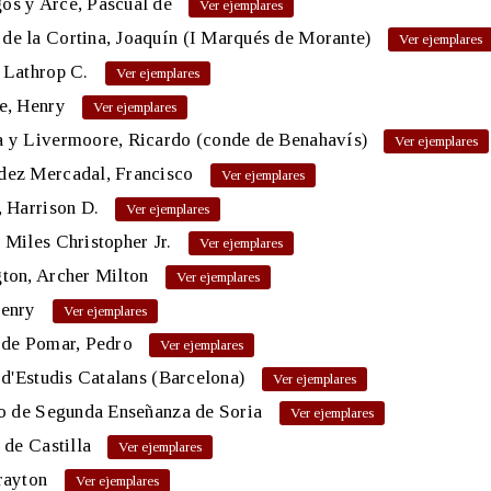
os y Arce, Pascual de
e la Cortina, Joaquín (I Marqués de Morante)
 Lathrop C.
e, Henry
a y Livermoore, Ricardo (conde de Benahavís)
dez Mercadal, Francisco
, Harrison D.
 Miles Christopher Jr.
ton, Archer Milton
Henry
 de Pomar, Pedro
t d'Estudis Catalans (Barcelona)
to de Segunda Enseñanza de Soria
I de Castilla
rayton