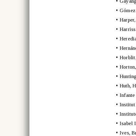
•
Gayang
•
Gómez d
•
Harper,
•
Harriss
•
Heredi
•
Hernán
•
Horblit
•
Horton,
•
Hunting
•
Huth, 
•
Infante
•
Institu
•
Institu
•
Isabel 
•
Ives, B