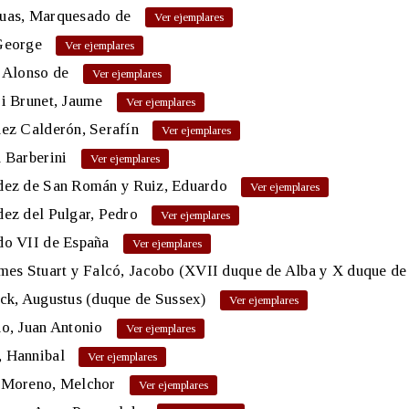
uas, Marquesado de
George
 Alonso de
i Brunet, Jaume
ez Calderón, Serafín
 Barberini
dez de San Román y Ruiz, Eduardo
ez del Pulgar, Pedro
do VII de España
mes Stuart y Falcó, Jacobo (XVII duque de Alba y X duque de
ck, Augustus (duque de Sussex)
o, Juan Antonio
 Hannibal
 Moreno, Melchor