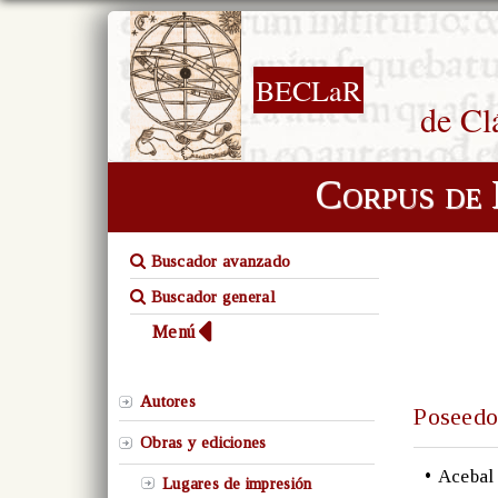
BECLaR
de Cl
Corpus de 
Buscador avanzado
Buscador general
Menú
Autores
Poseedo
Obras y ediciones
•
Acebal 
Lugares de impresión