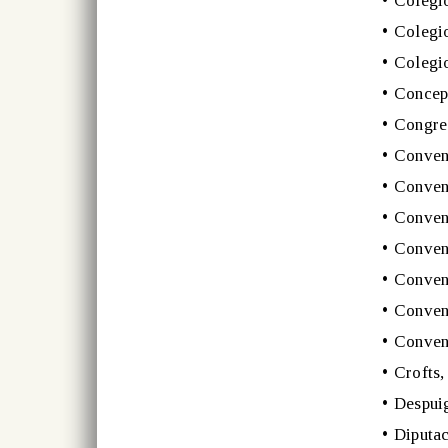
•
Colegi
•
Colegio
•
Colegio
•
Concep
•
Congres
•
Conven
•
Convent
•
Convent
•
Conven
•
Convent
•
Convent
•
Conven
•
Crofts
•
Despuig
•
Diputac