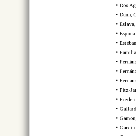
•
Dos Ag
•
Dunn, 
•
Eslava,
•
Espona 
•
Estéban
•
Familia
•
Fernán
•
Fernánd
•
Fernan
•
Fitz-Ja
•
Frederi
•
Gallard
•
Gamon,
•
García