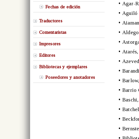
•
Agar-Ro
Fechas de edición
•
Aguiló 
Traductores
•
Aiaman
•
Aldego
Comentaristas
•
Astorg
Impresores
•
Atarés
Editores
•
Azeved
Bibliotecas y ejemplares
•
Barand
Poseedores y anotadores
•
Barlow
•
Barrio 
•
Baschi,
•
Batchel
•
Beckfo
•
Bernste
•
Bibliot