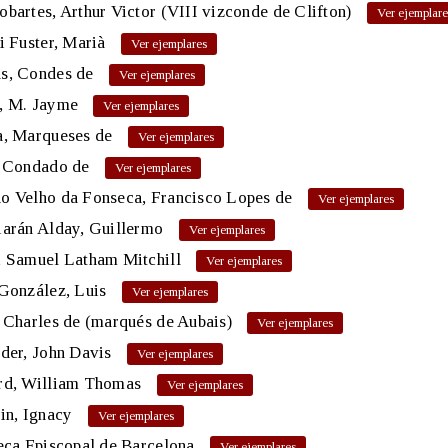
bartes, Arthur Victor (VIII vizconde de Clifton)
i Fuster, Marià
s, Condes de
, M. Jayme
a, Marqueses de
, Condado de
o Velho da Fonseca, Francisco Lopes de
iarán Alday, Guillermo
, Samuel Latham Mitchill
González, Luis
 Charles de (marqués de Aubais)
der, John Davis
rd, William Thomas
in, Ignacy
eca Episcopal de Barcelona