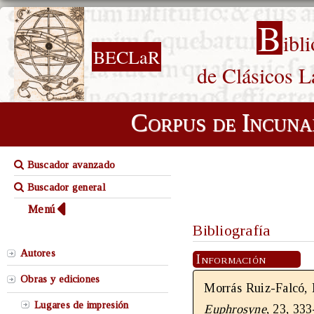
B
ibl
BECLaR
de Clásicos L
Corpus de Incuna
Buscador avanzado
Buscador general
Menú
Bibliografía
Autores
Información
Obras y ediciones
Morrás Ruiz-Falcó, 
Lugares de impresión
Euphrosyne
, 23, 333