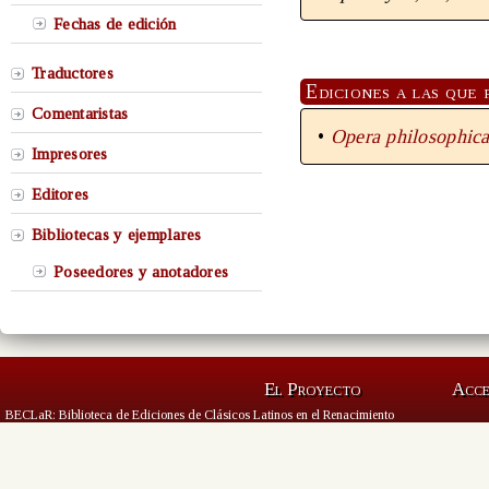
Fechas de edición
Traductores
Ediciones a las que 
Comentaristas
•
Opera philosophica 
Impresores
Editores
Bibliotecas y ejemplares
Poseedores y anotadores
El Proyecto
Acc
BECLaR: Biblioteca de Ediciones de Clásicos Latinos en el Renacimiento