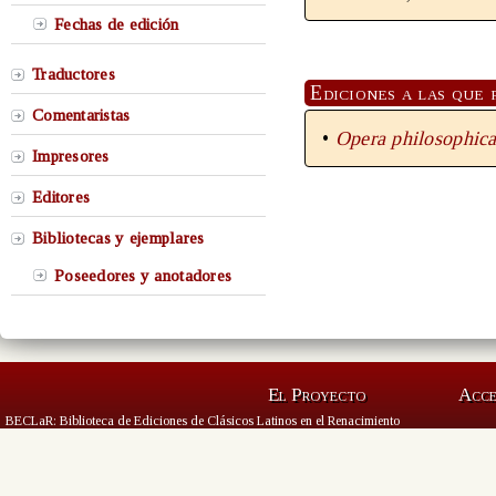
Fechas de edición
Traductores
Ediciones a las que 
Comentaristas
•
Opera philosophica 
Impresores
Editores
Bibliotecas y ejemplares
Poseedores y anotadores
El Proyecto
Acc
BECLaR: Biblioteca de Ediciones de Clásicos Latinos en el Renacimiento