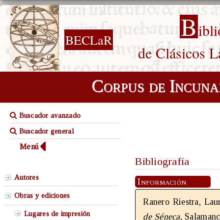
B
ibl
BECLaR
de Clásicos L
Corpus de Incuna
Buscador avanzado
Buscador general
Menú
Bibliografía
Autores
Información
Obras y ediciones
Ranero Riestra, Lau
Lugares de impresión
de Séneca
, Salamanc