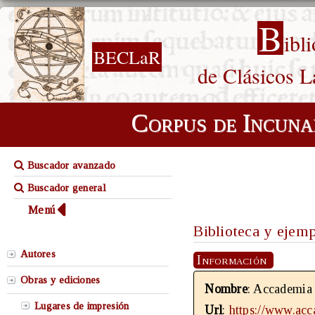
B
ibl
BECLaR
de Clásicos L
Corpus de Incuna
Buscador avanzado
Buscador general
Menú
Biblioteca y ejem
Autores
Información
Obras y ediciones
Nombre
: Accademia 
Lugares de impresión
Url
:
https://www.acc