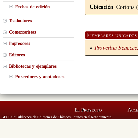
Ubicación
: Cortona (
Fechas de edición
Traductores
Comentaristas
Ejemplares ubicados 
Impresores
»
Proverbia Senecae
Editores
Bibliotecas y ejemplares
Poseedores y anotadores
El Proyecto
Acc
BECLaR: Biblioteca de Ediciones de Clásicos Latinos en el Renacimiento