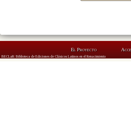
El Proyecto
Acc
BECLaR: Biblioteca de Ediciones de Clásicos Latinos en el Renacimiento