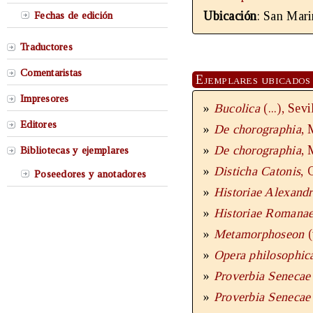
Ubicación
: San Mari
Fechas de edición
Traductores
Comentaristas
Ejemplares ubicados 
Impresores
»
Bucolica
(...), Sev
Editores
»
De chorographia
, 
»
De chorographia
, 
Bibliotecas y ejemplares
»
Disticha Catonis
, 
Poseedores y anotadores
»
Historiae Alexand
»
Historiae Romana
»
Metamorphoseon
»
Opera philosophi
»
Proverbia Seneca
»
Proverbia Seneca