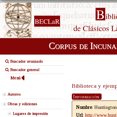
B
ibl
BECLaR
de Clásicos L
Corpus de Incuna
Buscador avanzado
Buscador general
Menú
Biblioteca y ejem
Autores
Información
Obras y ediciones
Nombre
: Huntington
Lugares de impresión
Url
:
http://www.hunt