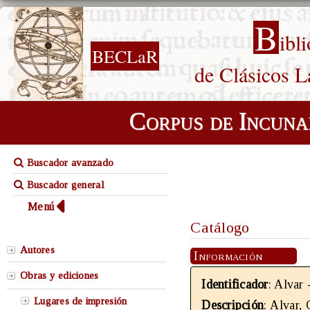
B
ibl
BECLaR
de Clásicos L
Corpus de Incuna
Buscador avanzado
Buscador general
Menú
Catálogo
Autores
Información
Obras y ediciones
Identificador
: Alvar
Lugares de impresión
Descripción
: Alvar,